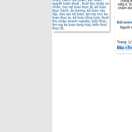
,
,
Trong t
quyết toán thuế
,
thuế thu nhập cá
HĐLV, NL
nhân
,
học kế toán thực tế
,
kế toán
chấm dứt
thực hành
,
ấn tượng
,
kế toán xây
lắp
,
đào tạo kế toán
,
tim lop hoc ke
toan thuc te
,
kế toán tổng hợp
,
thuế
thu nhập doanh nghiệp
,
kiến thức
,
Đối tượn
tim lop ke toan tong hop
,
kiến thức
Người l
thực tế
,
Trang: 1/
Đầu
«Tr