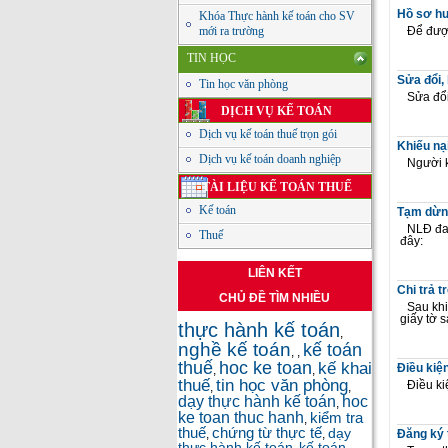
Hồ sơ h
Khóa Thực hành kế toán cho SV
mới ra trường
Để được
TIN HỌC
Sửa đổi,
Tin học văn phòng
Sửa đổi
DỊCH VỤ KẾ TOÁN
Dịch vụ kế toán thuế trọn gói
Khiếu nạ
Dịch vụ kế toán doanh nghiệp
Người k
TÀI LIỆU KẾ TOÁN THUẾ
Kế toán
Tạm dừng
NLĐ đa
Thuế
đây:
LIÊN KẾT
Chi trả t
CHỦ ĐỀ TÌM NHIỀU
Sau khi
giấy tờ 
thực hành kế toán
,
nghề kế toán
kế toán
,
,
thuế
hoc ke toan
kế khai
Điều kiệ
,
,
thuế
tin học văn phòng
Điều ki
,
,
dạy thực hành kế toán
hoc
,
ke toan thuc hanh
kiểm tra
,
thuế
chứng từ thực tế
dạy
,
,
Đăng ký 
thực hành kế toán
kế toán