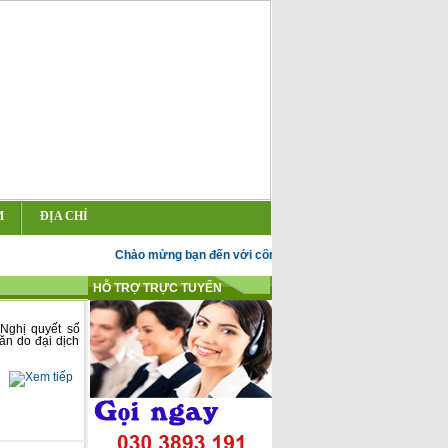
M
ĐỊA CHỈ
Chào mừng bạn đến với công ty đào tạo kế toán Đức Huy
HỖ TRỢ TRỰC TUYẾN
Nghị quyết số
ăn do đại dịch