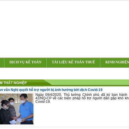
DỊCH VỤ KẾ TOÁN
TÀI LIỆU KẾ TOÁN THUẾ
KINH NGHIỆ
M THẤT NGHIỆP
àn văn Nghị quyết hỗ trợ người bị ảnh hưởng bởi dịch Covid-19
Ngày 09/4/2020, Thủ tướng Chính phủ đã ký ban hành 
42/NQ-CP về các biện pháp hỗ trợ người dân gặp khó kh
Covid-19.