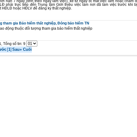
hời hạn 7 ngày (tính theo ngày làm việc), kể từ ngày bị mất việc làm hoặc chấm
Đ phải trực tiếp đến Trung tâm Giới thiệu việc làm nơi đã làm việc trước khi bị
 HĐLĐ hoặc HĐLV để đăng ký thất nghiệp.
g tham gia Bảo hiểm thất nghiệp, Đóng bảo hiểm TN
ao động thuộc đối tượng tham gia bảo hiểm thất nghiệp
1, Tổng số tin: 9
ước
[
1
]
Sau»
Cuối