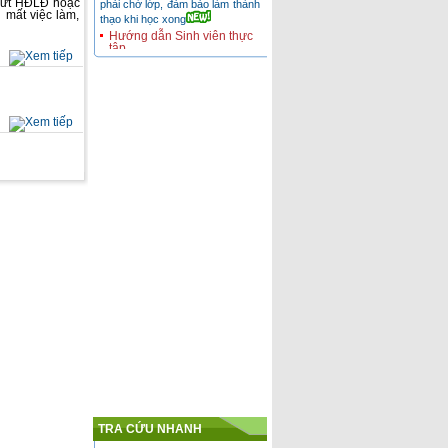
 dứt HĐLĐ hoặc
thạo khi học xong
 mất việc làm,
Hướng dẫn Sinh viên thực
tập
Bạn là sinh viên năm cuối
chuyên ngành kế toán? Bạn
đang băn khoăn không biết nên
chọn cho mình chuy
Cung cấp nhân lực kế toán
cho Doanh nghiệp
Các nhà tuyển dụng hoàn toàn
có thể yên tâm vào nguồn nhân
viên kế toán mà Công ty chúng
tôi giới th
Tìm kiếm cơ hội nghề
nghiệp.
Lựa chọn con đường đi nhanh
và hiệu quả! trên con đường tiến
đến thành công...
TRA CỨU NHANH