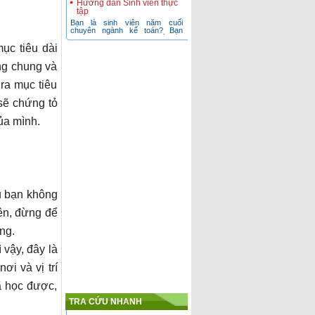
tập
Bạn là sinh viên năm cuối
chuyên ngành kế toán? Bạn
đang băn khoăn không biết nên
chọn cho mình chuy
ục tiêu dài
Cung cấp nhân lực kế toán
cho Doanh nghiệp
ng chung và
Các nhà tuyển dụng hoàn toàn
có thể yên tâm vào nguồn nhân
 ra mục tiêu
viên kế toán mà Công ty chúng
tôi giới th
 sẽ chứng tỏ
Tìm kiếm cơ hội nghề
nghiệp.
ủa mình.
Lựa chọn con đường đi nhanh
và hiệu quả! trên con đường tiến
đến thành công...
u bạn không
iên, đừng để
ng.
 vậy, đây là
ơi và vị trí
ã học được,
TRA CỨU NHANH