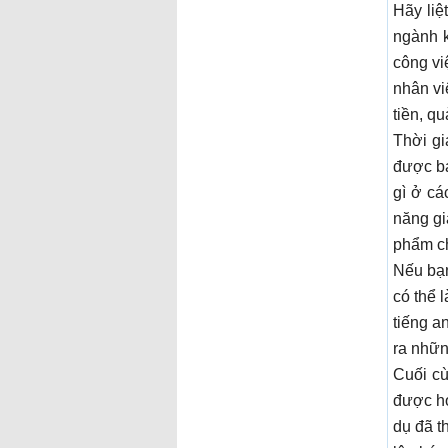
Hãy liệ
ngành 
công vi
nhân vi
tiền, qu
Thời gi
được bạ
gì ở cá
năng gi
phẩm ch
Nếu bạn
có thể 
tiếng a
ra nhữn
Cuối cù
được h
dụ đã t