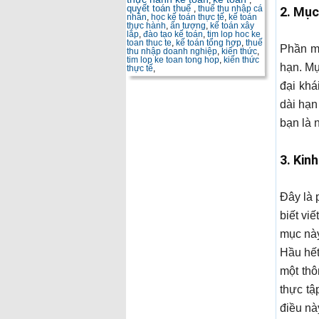
,
,
quyết toán thuế
,
thuế thu nhập cá
2. Mục
nhân
,
học kế toán thực tế
,
kế toán
thực hành
,
ấn tượng
,
kế toán xây
lắp
,
đào tạo kế toán
,
tim lop hoc ke
toan thuc te
,
kế toán tổng hợp
,
thuế
Phần mụ
thu nhập doanh nghiệp
,
kiến thức
,
tim lop ke toan tong hop
,
kiến thức
hạn. Mụ
thực tế
,
đại khá
dài hạn
bạn là 
3. Kin
Đây là 
biết vi
mục này
Hầu hết
một thô
thực tậ
điều nà