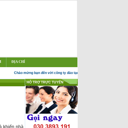
M
ĐỊA CHỈ
Chào mừng bạn đến với công ty đào tạo kế toán Đức Huy
HỖ TRỢ TRỰC TUYẾN
à khiến nhà