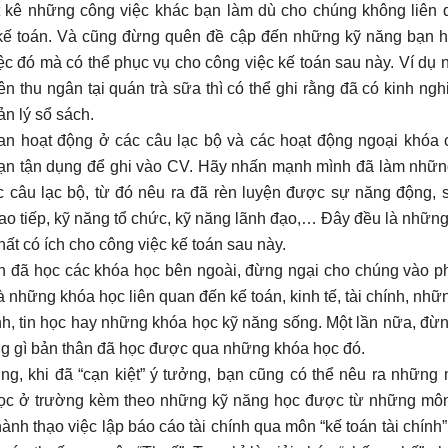
t kê những công việc khác bạn làm dù cho chúng không liên 
kế toán. Và cũng đừng quên đề cập đến những kỹ năng bạn 
ệc đó mà có thể phục vụ cho công việc kế toán sau này. Ví dụ
ên thu ngân tại quán trà sữa thì có thể ghi rằng đã có kinh ng
ản lý sổ sách.
an hoạt động ở các câu lạc bộ và các hoạt động ngoại khóa 
n tận dụng để ghi vào CV. Hãy nhấn mạnh mình đã làm nhữn
c câu lạc bộ, từ đó nêu ra đã rèn luyện được sự năng động, s
ao tiếp, kỹ năng tổ chức, kỹ năng lãnh đạo,… Đây đều là nhữn
ất có ích cho công việc kế toán sau này.
 đã học các khóa học bên ngoài, đừng ngại cho chúng vào p
là những khóa học liên quan đến kế toán, kinh tế, tài chính, nh
nh, tin học hay những khóa học kỹ năng sống. Một lần nữa, đừ
g gì bản thân đã học được qua những khóa học đó.
ng, khi đã “cạn kiệt” ý tưởng, bạn cũng có thể nêu ra những
ọc ở trường kèm theo những kỹ năng học được từ những môn
hành thạo việc lập báo cáo tài chính qua môn “kế toán tài chính”