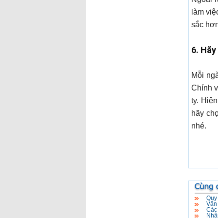
làm việ
sắc hơn
6. Hãy
Mỗi ngà
Chính v
ty. Hiệ
hãy ch
nhé.
Quy 
Vấn
Các 
Nhân