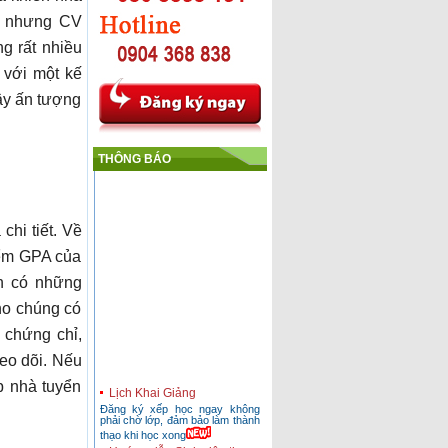
âu nhưng CV
ng rất nhiều
 với một kế
ây ấn tượng
THÔNG BÁO
chi tiết. Về
điểm GPA của
ạn có những
ho chúng có
 chứng chỉ,
heo dõi. Nếu
Lịch Khai Giảng
p nhà tuyển
Đăng ký xếp học ngay không
phải chờ lớp, đảm bảo làm thành
thạo khi học xong
Hướng dẫn Sinh viên thực