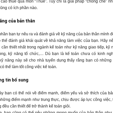
 cáo thuế qua môn “Thuế”. Tuy chỉ là giải pháp “chống chế” n
ũng có ích phần nào.
năng của bản thân
phần bạn tự nêu ra và đánh giá về kỹ năng của bản thân mình 
 thể đánh giá khái quát về khả năng làm việc của bạn. Hãy n
 cần thiết nhất trong ngành kế toán như kỹ năng giao tiếp, kỹ 
òng, kỹ năng tổ chức,… Dù bạn là kế toán chưa có kinh n
ỹ năng này sẽ cho nhà tuyển dụng thấy rằng bạn có những 
có thể làm tốt công việc kế toán.
ng tin bổ sung
y bạn có thể nói về điểm mạnh, điểm yếu và sở thích của bả
những điểm mạnh như trung thực, chịu được áp lực công việc, tỉ 
 đều cần thiết để trở thành kế toán giỏi.
ra, bạn cũng có thể nêu những mong muốn của bản thân như