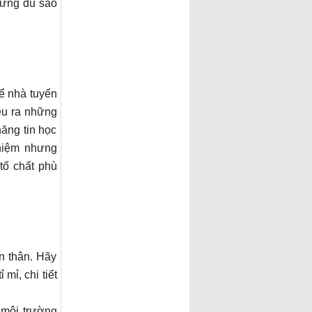
hưng dù sao
để nhà tuyển
êu ra những
năng tin học
ghiệm nhưng
tố chất phù
n thân. Hãy
mỉ, chi tiết
 môi trường