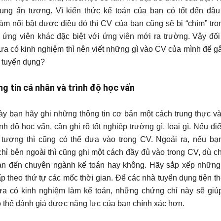
dụng ấn tượng. Vì kiến thức kế toán của bạn có tốt đến đ
àm nổi bật được điều đó thì CV của bạn cũng sẽ bị “chìm” tro
ứng viên khác đặc biệt với ứng viên mới ra trường. Vậy đối
ưa có kinh nghiệm thì nên viết những gì vào CV của mình để g
 tuyển dụng?
ng tin cá nhân và trình độ học vấn
y bạn hãy ghi những thông tin cơ bản một cách trung thực và 
ình độ học vấn, cần ghi rõ tốt nghiệp trường gì, loại gì. Nếu 
 tượng thì cũng có thể đưa vào trong CV. Ngoải ra, nếu b
hỉ bên ngoài thì cũng ghi một cách đầy đủ vào trong CV, dù c
an đến chuyên ngành kế toán hay không. Hãy sắp xếp những
p theo thứ tự các mốc thời gian. Để các nhà tuyển dụng tiện t
a có kinh nghiệm làm kế toán, những chứng chỉ này sẽ giú
 thể đánh giá được năng lực của bạn chính xác hơn.