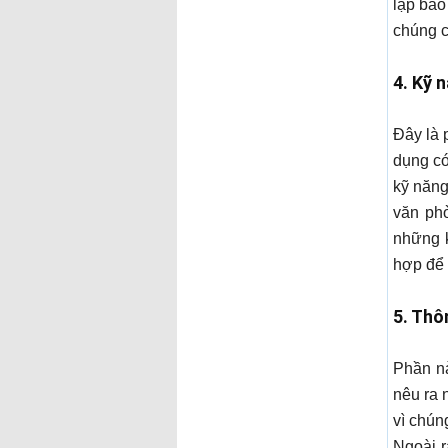
lập báo
chúng c
4. Kỹ 
Đây là 
dụng có
kỹ năng
văn ph
những k
hợp để 
5. Thô
Phần nà
nêu ra 
vì chúng
Ngoài 