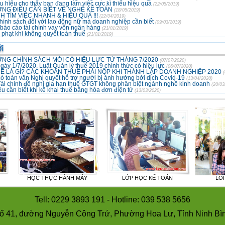
u hiệu cho thấy bạn đang làm việc cực kì thiếu hiệu quả
(22/05/2019)
NG ĐIỀU CẦN BIẾT VỀ NGHỀ KẾ TOÁN
(18/05/2019)
H TÌM VIỆC NHANH & HIỆU QUẢ !!!
(22/04/2019)
hính sách đối với lao động nữ mà doanh nghiệp cần biết
(09/03/2019)
báo cáo tài chính vay vốn ngân hàng
(21/01/2019)
phạt khi không quyết toán thuế
(21/01/2019)
NG CHÍNH SÁCH MỚI CÓ HIỆU LỰC TỪ THÁNG 7/2020
(07/07/2020)
gày 1/7/2020, Luật Quản lý thuế 2019 chính thức có hiệu lực
(06/07/2020)
Ế LÀ GÌ? CÁC KHOẢN THUẾ PHẢI NỘP KHI THÀNH LẬP DOANH NGHIỆP 2020
(
ó toàn văn Nghị quyết hỗ trợ người bị ảnh hưởng bởi dịch Covid-19
(13/04/2020)
ài chính đề nghị gia hạn thuế GTGT không phân biệt ngành nghề kinh doanh
(20/03
ều cần biết khi kê khai thuế bằng hóa đơn điện tử
(13/03/2020)
C THỰC HÀNH MÁY
LỚP HỌC KẾ TOÁN
LOP THUC HAN
Tell: 0229 3893 191 - Hotline: 039 538 5656
ố 41, đường Nguyễn Công Trứ, Phường Hoa Lư, Tỉnh Ninh Bì