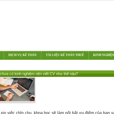
DỊCH VỤ KẾ TOÁN
TÀI LIỆU KẾ TOÁN THUẾ
KINH NGHIỆ
 chưa có kinh nghiệm nên viết CV như thế nào?
xin việc chỉn chu, khoa học sẽ làm nổi bật ưu điểm của bạn v