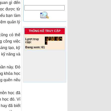
quan gì đến
học được từ
 nếu bạn làm
hiệm quản lý
THỐNG KÊ TRUY CẬP
cũng có thể
Lượt truy
g công việc
cập:
áng tạo, kỹ
Đang xem:
61
g kỹ năng và
hần này. Đó
ững khóa học
ng quên nêu
 môn học đã
 học đó. Ví
 hay đã biết