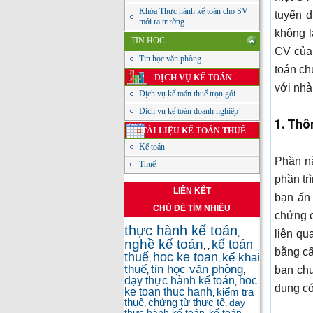
Khóa Thực hành kế toán cho SV
tuyển 
mới ra trường
không l
TIN HỌC
CV của 
Tin học văn phòng
toán ch
DỊCH VỤ KẾ TOÁN
với nhà
Dịch vụ kế toán thuế trọn gói
Dịch vụ kế toán doanh nghiệp
1. Thô
TÀI LIỆU KẾ TOÁN THUẾ
Kế toán
Phần nà
Thuế
phần tr
LIÊN KẾT
bạn ấn
CHỦ ĐỀ TÌM NHIỀU
chứng c
thực hành kế toán
,
liên qu
nghề kế toán
kế toán
,
,
bằng cấ
thuế
hoc ke toan
kế khai
,
,
thuế
tin học văn phòng
bạn chư
,
,
dạy thực hành kế toán
hoc
,
dụng có
ke toan thuc hanh
kiểm tra
,
thuế
chứng từ thực tế
dạy
,
,
thực hành kế toán
kế toán