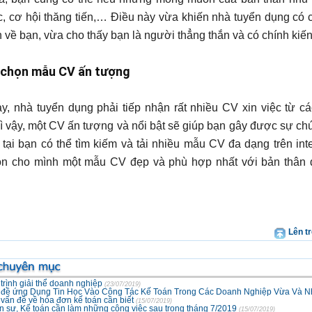
c, cơ hội thăng tiến,… Điều này vừa khiến nhà tuyển dụng có 
 về bạn, vừa cho thấy bạn là người thẳng thắn và có chính kiến
 chọn mẫu CV ấn tượng
y, nhà tuyển dụng phải tiếp nhận rất nhiều CV xin việc từ cá
ì vậy, một CV ấn tượng và nổi bật sẽ giúp bạn gây được sự ch
n tại bạn có thể tìm kiếm và tải nhiều mẫu CV đa dạng trên inte
ọn cho mình một mẫu CV đẹp và phù hợp nhất với bản thân
Lên t
trình giải thể doanh nghiệp
(23/07/2019)
 đề ứng Dụng Tin Học Vào Công Tác Kế Toán Trong Các Doanh Nghiệp Vừa Và N
vấn đề về hóa đơn kế toán cần biết
(15/07/2019)
 sự, Kế toán cần làm những công việc sau trong tháng 7/2019
(15/07/2019)