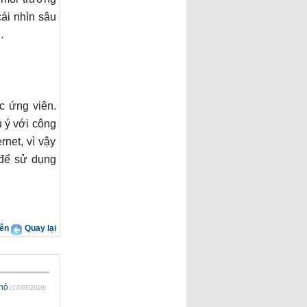
cái nhìn sâu
.
c ứng viên.
ú ý với công
rnet, vì vậy
 để sử dụng
rên
Quay lại
hỏ
(17/07/2019)