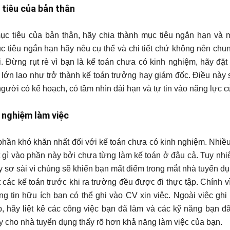
 tiêu của bản thân
c tiêu của bản thân, hãy chia thành mục tiêu ngắn hạn và m
c tiêu ngắn hạn hãy nêu cụ thể và chi tiết chứ không nên chu
i. Đừng rụt rè vì bạn là kế toán chưa có kinh nghiệm, hãy đặt
 lớn lao như trở thành kế toán trưởng hay giám đốc. Điều này
người có kế hoạch, có tầm nhìn dài hạn và tự tin vào năng lực c
h nghiệm làm việc
phần khó khăn nhất đối với kế toán chưa có kinh nghiệm. Nhiề
ết gì vào phần này bởi chưa từng làm kế toán ở đâu cả. Tuy nh
 sơ sài vì chúng sẽ khiến bạn mất điểm trong mắt nhà tuyển dụ
 các kế toán trước khi ra trường đều được đi thực tập. Chính vì
ng tin hữu ích bạn có thể ghi vào CV xin việc. Ngoài việc ghi n
p, hãy liệt kê các công việc bạn đã làm và các kỹ năng bạn đ
y cho nhà tuyển dụng thấy rõ hơn khả năng làm việc của bạn.