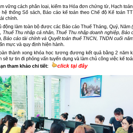
m vững cách phân loại, kiểm tra Hóa đơn chứng từ, Hạch toán
ập hệ thống Sổ sách, Báo cáo kế toán theo Chế độ Kế toán T
ài chính.
ủ động làm toàn bộ được các Báo cáo Thuế Tháng, Quý, Năm
g, Thuế Thu nhập cá nhân, Thuế Thu nhập doanh nghiệp, Báo 
, Báo cáo tài chính và Quyết toán thuế TNCN, TNDN cuối năm
ẩn mực và quy định hiện hành.
oàn thành xong khóa học tương đương kết quả bằng 2 năm k
n sẽ tự tin đi phỏng vấn tuyển dụng và làm chủ công việc kế toá
click tại đây
ạn tham khảo chi tiết: