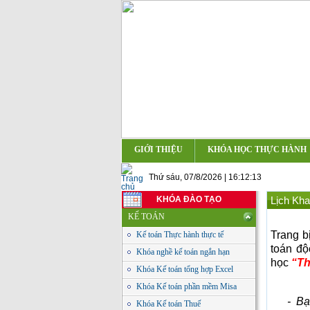
GIỚI THIỆU
KHÓA HỌC THỰC HÀNH
Thứ sáu, 07/8/2026 | 16:12:13
KHÓA ĐÀO TẠO
Lịch Kha
KẾ TOÁN
Trang b
Kế toán Thực hành thực tế
toán độ
Khóa nghề kế toán ngắn hạn
học
“T
h
Khóa Kế toán tổng hợp Excel
Khóa Kế toán phần mềm Misa
- Bạ
Khóa Kế toán Thuế