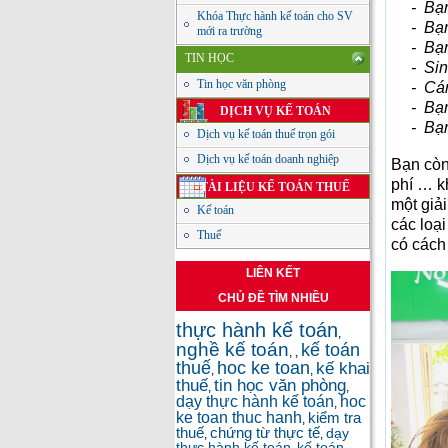
- Bạn c
Khóa Thực hành kế toán cho SV
- Bạn 
mới ra trường
- Bạn đ
TIN HỌC
- Sinh 
Tin học văn phòng
- Cán 
- Bạn 
DỊCH VỤ KẾ TOÁN
- Bạn t
Dịch vụ kế toán thuế trọn gói
Dịch vụ kế toán doanh nghiệp
Bạn còn
phí … k
TÀI LIỆU KẾ TOÁN THUẾ
một giả
Kế toán
các loạ
Thuế
có cách
LIÊN KẾT
CHỦ ĐỀ TÌM NHIỀU
thực hành kế toán
,
nghề kế toán
kế toán
,
,
thuế
hoc ke toan
kế khai
,
,
thuế
tin học văn phòng
,
,
dạy thực hành kế toán
hoc
,
ke toan thuc hanh
kiểm tra
,
thuế
chứng từ thực tế
dạy
,
,
thực hành kế toán
kế toán