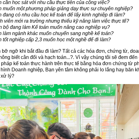
ần học sát với nhu cầu thực tiễn của công việc?
muốn một phương pháp giảng dạy thực sự chuyên nghiệp?
ang có nhu cầu học kế toán để lấy kinh nghiệp đi làm?
viên mới ra trường nhưng thiếu kỹ năng làm việc thực tế?
bộ đang làm Kế toán muốn nâng cao nghiệp vụ?
làm ngành khác muốn chuyển sang nghề kế toán?
ốt nghiệp cấp 2,3 muốn học một nghề để đi làm?
 bỡ ngỡ khi bắt đầu đi làm? Tất cả các hóa đơn, chứng từ, doan
hông biết cân đối và hạch toán...?. Vì vậy chúng tôi sẽ đem đến
i pháp kế toán thực hành trên thực tế bằng hóa đơn chứng từ ph
i hình Doanh nghiệp, Bạn yên tâm không phải lo lắng hay băn k
 xử lý?