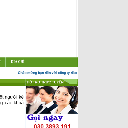
M
ĐỊA CHỈ
Chào mừng bạn đến với công ty đào tạo kế toán Đức Huy
HỖ TRỢ TRỰC TUYẾN
một người kế
ằng các khoá