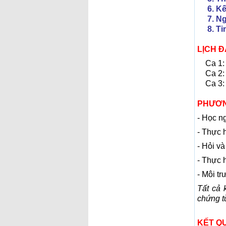
6. Kế 
7. Ngh
8. Tin
LỊCH 
Ca 1:
Ca 2:
Ca 3: 
PHƯƠN
- Học n
- Thực 
- Hỏi v
- Thực 
- Môi tr
Tất cả 
chứng t
KẾT Q