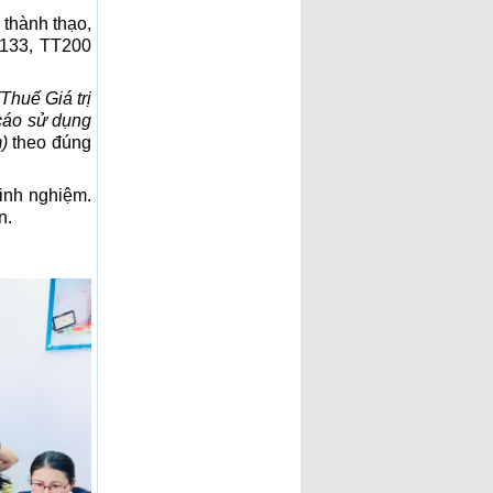
 thành thạo,
T133, TT200
(Thuế Giá trị
cáo sử dụng
)
theo đúng
inh nghiệm.
n.