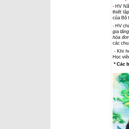
- HV Nắ
thiết l
của Bộ t
- HV ch
gia tăn
hóa đơn
các chu
- Khi h
Học viê
*
Các b