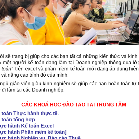
ôi sẽ trang bị giúp cho các bạn tất cả những kiến thức và kin
a một người kế toán đang làm tại Doanh nghiệp thông qua l
 toán”
trên excel và phần mềm kế toán mới đang áp dụng hiện
 và nâng cao trình độ của mình.
 ngũ giáo viên giàu kinh nghiệm sẽ giúp các bạn hoàn toàn tự ti
y đi làm tại các Doanh nghiệp.
CÁC KHOÁ HỌC ĐÀO TẠO TẠI TRUNG TÂM
toán Thực hành thực tế.
 toán tổng hợp
c hành Kế toán Excel
c hành Phần mềm kế toán]
c hành Nghiệp vụ, Báo cáo Thuế