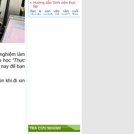
tập
Bạn là sinh viên năm cuối
chuyên ngành kế toán? Bạn
đang băn khoăn không biết nên
chọn cho mình chuy
Cung cấp nhân lực kế toán
cho Doanh nghiệp
Các nhà tuyển dụng hoàn toàn
có thể yên tâm vào nguồn nhân
viên kế toán mà Công ty chúng
tôi giới th
Tìm kiếm cơ hội nghề
nghiệp.
h nghiệm làm
Lựa chọn con đường đi nhanh
và hiệu quả! trên con đường tiến
ớp học
“T
hực
đến thành công...
 nay để bạn
n khi đi xin
TRA CỨU NHANH