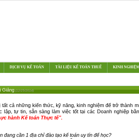
DỊCH VỤ KẾ TOÁN
TÀI LIỆU KẾ TOÁN THUẾ
KINH NGHIỆ
i Giảng
(12/25/2014)
ị tất cả những kiến thức, kỹ năng, kinh nghiệm để trở thành 
c lập, tự tin, sẵn sàng làm việc tốt tại các Doanh nghiệp b
ực hành Kế toán Thực tế”
.
n đang cần 1 địa chỉ đào tạo kế toán uy tín để học?