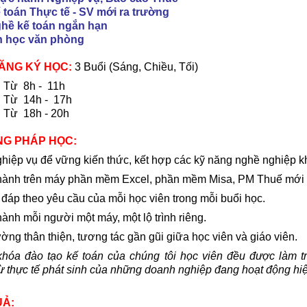
toán Thực tế - SV mới ra trường
ề kế toán ngắn hạn
 học văn phòng
ĐĂNG KÝ HỌC:
3 Buổi (Sáng, Chiều, Tối)
 Từ 8h - 11h
 Từ 14h - 17h
Từ 18h - 20h
G PHÁP HỌC:
ghiệp vụ để vững kiến thức, kết hợp các kỹ năng nghề nghiệp kh
hành trên máy phần mềm Excel, phần mềm Misa, PM Thuế mới 
à đáp theo yêu cầu của mỗi học viên trong mỗi buổi học.
hành mỗi người một máy, một lộ trình riêng.
ường thân thiện, tương tác gần gũi giữa học viên và giáo viên.
khóa đào tạo kế toán của chúng tôi học viên đều được làm tr
ừ thực tế phát sinh của những doanh nghiệp đang hoạt động hiệ
UẢ: