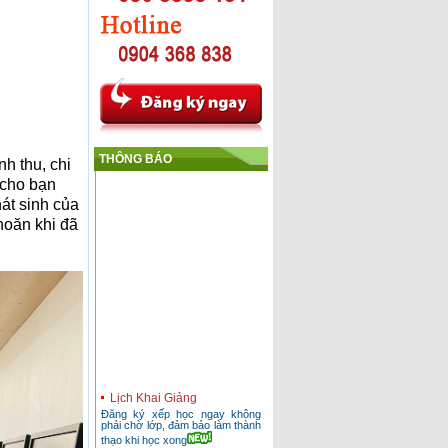
THÔNG BÁO
h thu, chi
 cho bạn
át sinh của
hoăn khi đã
Lịch Khai Giảng
Đăng ký xếp học ngay không
phải chờ lớp, đảm bảo làm thành
thạo khi học xong
Hướng dẫn Sinh viên thực