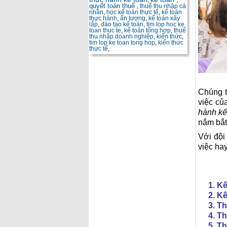
,
,
quyết toán thuế
,
thuế thu nhập cá
nhân
,
học kế toán thực tế
,
kế toán
thực hành
,
ấn tượng
,
kế toán xây
lắp
,
đào tạo kế toán
,
tim lop hoc ke
toan thuc te
,
kế toán tổng hợp
,
thuế
thu nhập doanh nghiệp
,
kiến thức
,
tim lop ke toan tong hop
,
kiến thức
thực tế
,
Chúng t
việc củ
hành kế
nắm bắt
Với đội
việc ha
1. Kế 
2. Kế
3. Thự
4. Thự
5. Thự