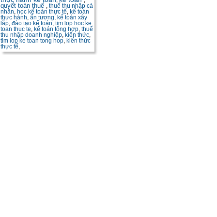
,
,
quyết toán thuế
,
thuế thu nhập cá
nhân
,
học kế toán thực tế
,
kế toán
thực hành
,
ấn tượng
,
kế toán xây
lắp
,
đào tạo kế toán
,
tim lop hoc ke
toan thuc te
,
kế toán tổng hợp
,
thuế
thu nhập doanh nghiệp
,
kiến thức
,
tim lop ke toan tong hop
,
kiến thức
thực tế
,