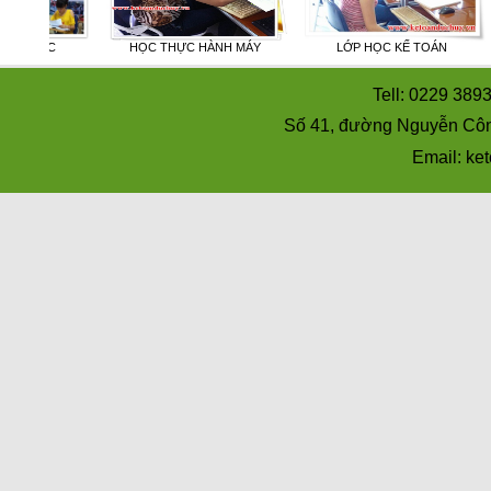
ỌC
HỌC THỰC HÀNH MÁY
LỚP HỌC KẾ TOÁN
Tell: 0229 389
Số 41, đường Nguyễn Côn
Email: k