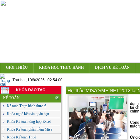
GIỚI THIỆU
KHÓA HỌC THỰC HÀNH
DỊCH VỤ KẾ TOÁN
Thứ hai, 10/8/2026 | 02:54:00
KHÓA ĐÀO TẠO
Hội thảo MISA SME.NET 2012 tại N
KẾ TOÁN
dụng 
Kế toán Thực hành thực tế
tài c
chính
Khóa nghề kế toán ngắn hạn
Để g
Khóa Kế toán tổng hợp Excel
Công 
thảo 
Khóa Kế toán phần mềm Misa
Khóa Kế toán Thuế
Ứng d