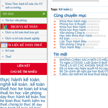
Khóa Thực hành kế toán cho SV
mới ra trường
Tags:
Kế toán
|
|
TIN HỌC
Tin học văn phòng
Khóa thực hành máy
(03/08/2013)
Phòng học lý thuyết
(03/08/2013)
DỊCH VỤ KẾ TOÁN
Khóa học thực hành
(03/08/2013)
Khóa học thực hành
(03/08/2013)
Dịch vụ kế toán thuế trọn gói
Văn phòng Công ty
(03/08/2013)
Học viên khóa thực hành
(03/08/2013)
Dịch vụ kế toán doanh nghiệp
Kế toán
(12/09/2013)
Lớp Thực Hành Máy
(12/09/2013)
Văn phòng Công ty
TÀI LIỆU KẾ TOÁN THUẾ
(12/09/2013)
Thực Hành Máy
(12/09/2013)
Kế toán
Thuế
NHỮNG CHÍNH SÁCH MỚI CÓ HIỆU
Từ ngày 1/7/2020, Luật Quản lý thuế
THUẾ LÀ GÌ? CÁC KHOẢN THUẾ P
LIÊN KẾT
Đã có toàn văn Nghị quyết hỗ trợ ng
Bộ Tài chính đề nghị gia hạn thuế 
CHỦ ĐỀ TÌM NHIỀU
5 điều cần biết khi kê khai thuế bằn
thực hành kế toán
,
nghề kế toán
kế toán
,
,
thuế
hoc ke toan
kế khai
,
,
thuế
tin học văn phòng
,
,
dạy thực hành kế toán
hoc
,
ke toan thuc hanh
kiểm tra
,
thuế
chứng từ thực tế
dạy
,
,
thực hành kế toán
kế toán