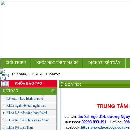
GIỚI THIỆU
KHÓA HỌC THỰC HÀNH
DỊCH VỤ KẾ TOÁN
Thứ năm, 06/8/2026 | 03:44:52
KHÓA ĐÀO TẠO
Địa chỉ học
KẾ TOÁN
Kế toán Thực hành thực tế
TRUNG TÂM 
Khóa nghề kế toán ngắn hạn
Khóa Kế toán tổng hợp Excel
Địa chỉ:
Số 93, ngõ 314, đường Nguy
Khóa Kế toán phần mềm Misa
02293 893 191
-
Hotline:
098
Điện thoại:
Khóa Kế toán Thuế
Facebook:
https://www.facebook.com/ke