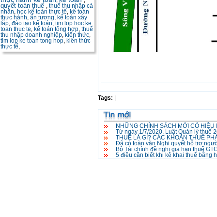
,
,
quyết toán thuế
,
thuế thu nhập cá
nhân
,
học kế toán thực tế
,
kế toán
thực hành
,
ấn tượng
,
kế toán xây
lắp
,
đào tạo kế toán
,
tim lop hoc ke
toan thuc te
,
kế toán tổng hợp
,
thuế
thu nhập doanh nghiệp
,
kiến thức
,
tim lop ke toan tong hop
,
kiến thức
thực tế
,
Tags:
|
NHỮNG CHÍNH SÁCH MỚI CÓ HIỆU 
Từ ngày 1/7/2020, Luật Quản lý thuế 2
THUẾ LÀ GÌ? CÁC KHOẢN THUẾ PHẢ
Đã có toàn văn Nghị quyết hỗ trợ ngư
Bộ Tài chính đề nghị gia hạn thuế G
5 điều cần biết khi kê khai thuế bằng 