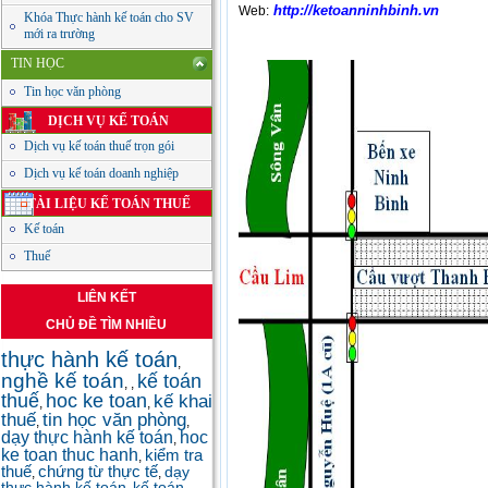
http://ketoanninhbinh.vn
W
eb:
Khóa Thực hành kế toán cho SV
mới ra trường
TIN HỌC
Tin học văn phòng
DỊCH VỤ KẾ TOÁN
Dịch vụ kế toán thuế trọn gói
Dịch vụ kế toán doanh nghiệp
TÀI LIỆU KẾ TOÁN THUẾ
Kế toán
Thuế
LIÊN KẾT
CHỦ ĐỀ TÌM NHIỀU
thực hành kế toán
,
nghề kế toán
kế toán
,
,
thuế
hoc ke toan
kế khai
,
,
thuế
tin học văn phòng
,
,
dạy thực hành kế toán
hoc
,
ke toan thuc hanh
kiểm tra
,
thuế
chứng từ thực tế
dạy
,
,
thực hành kế toán
kế toán